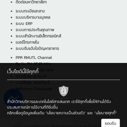
ติดต่อมหาวิทยาลัยฯ
ระบบทะเบียนกลาง
ระบบบริหารงานบุคคล
ระบบ ERP
ระบบการประกันคุณภาพ
ระบบสำนักงานอิเล็กทรอนิกส์
เบอร์โทรภายใน
ระบบรับแจ้งไขปัญหาอาคาร
PPR RMUTL Channel
Radio FM 97.25 MHz
Radio FM 107.05 MHz
เว็บไซต์นี้ใช้คุกกี้
ดาวน์โหลด E-book
ดาวน์โหลด ซอฟต์แวร์
Reference Databases
สถาบันถ่ายทอดเทคโนโลยีสู่ชุมชน : 98 หมู่ 8 ต.ป่าป้อง อ.ดอยสะเก็ด
สำนักวิทยบริการและเทคโนโลยีสารสนเทศ เราใช้คุกกี้เพื่อให้ท่านได้รับ
จ.เชียงใหม่ 50220
ประสบการณ์การใช้งานที่ดียิ่งขึ้น
โทรศัพท์ : 0 5392 1444 ต่อ 2766 , อีเมล : cttc@rmutl.ac.th
คลิกเพื่อดูข้อมูลเพิ่มเติม
"นโยบายความเป็นส่วนตัว"
และ
"นโยบายคุกกี้"
ยอมรับ
ออกแบบและพัฒนาโดย
สำนักวิทยบริการและเทคโนโลยีสารสนเทศ