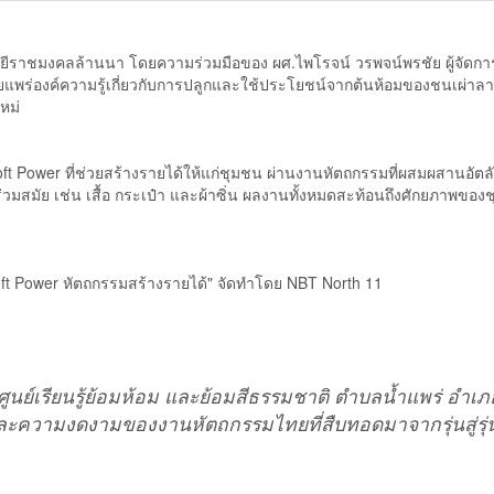
ีราชมงคลล้านนา โดยความร่วมมือของ ผศ.ไพโรจน์ วรพจน์พรชัย ผู้จัดการ
พร่องค์ความรู้เกี่ยวกับการปลูกและใช้ประโยชน์จากต้นห้อมของชนเผ่าลาห
หม่
 Power ที่ช่วยสร้างรายได้ให้แก่ชุมชน ผ่านงานหัตถกรรมที่ผสมผสานอัตลั
วมสมัย เช่น เสื้อ กระเป๋า และผ้าซิ่น ผลงานทั้งหมดสะท้อนถึงศักยภาพของช
่ Soft Power หัตถกรรมสร้างรายได้" จัดทำโดย NBT North 11
ูนย์เรียนรู้ย้อมห้อม และย้อมสีธรรมชาติ ตำบลน้ำแพร่ อำเภ
วิตและความงดงามของงานหัตถกรรมไทยที่สืบทอดมาจากรุ่นสู่รุ่