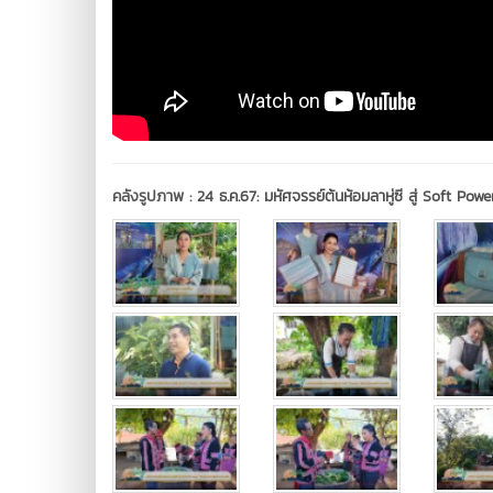
คลังรูปภาพ :
24 ธ.ค.67: มหัศจรรย์ต้นห้อมลาหู่ซี สู่ Soft Po