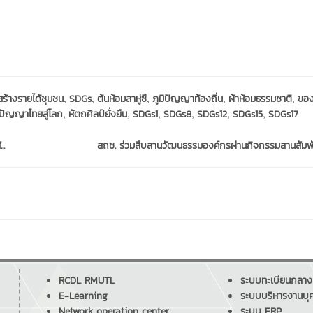
,
,
,
,
,
สร้างรายได้ชุมชน
SDGs
ต้นห้อมลาหู่ซี
ภูมิปัญญาท้องถิ่น
ผ้าห้อมธรรมชาติ
ของ
,
,
,
,
,
,
ิปัญญาไทยสู่โลก
หัตถศิลป์ยั่งยืน
SDGs1
SDGs8
SDGs12
SDGs15
SDGs17
..
สถช. ร่วมสืบสานวัฒนธรรมองค์กรผ่านกิจกรรมสานสัมพั
RCDL RMUTL
ระบบทะเบียนกลาง
E-Learning
ระบบบริหารงานบุ
Network operation center
ระบบ ERP