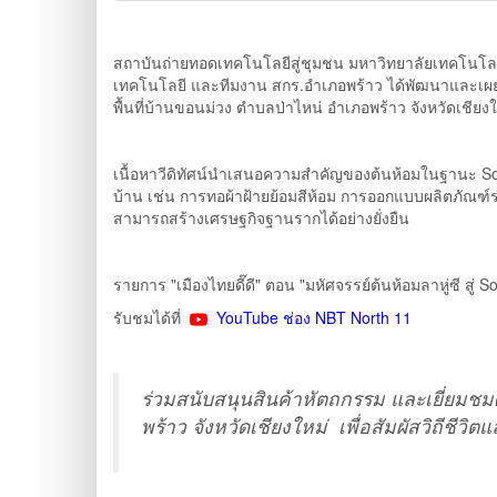
สถาบันถ่ายทอดเทคโนโลยีสู่ชุมชน มหาวิทยาลัยเทคโนโลย
เทคโนโลยี และทีมงาน สกร.อำเภอพร้าว ได้พัฒนาและเผยแ
พื้นที่บ้านขอนม่วง ตำบลป่าไหน่ อำเภอพร้าว จังหวัดเชียงใ
เนื้อหาวีดิทัศน์นำเสนอความสำคัญของต้นห้อมในฐานะ Soft
บ้าน เช่น การทอผ้าฝ้ายย้อมสีห้อม การออกแบบผลิตภัณฑ์ร่
สามารถสร้างเศรษฐกิจฐานรากได้อย่างยั่งยืน
รายการ "เมืองไทยดี๊ดี" ตอน "มหัศจรรย์ต้นห้อมลาหู่ซี สู
รับชมได้ที่
YouTube ช่อง NBT North 11
ร่วมสนับสนุนสินค้าหัตถกรรม และเยี่ยมชมศ
พร้าว จังหวัดเชียงใหม่ เพื่อสัมผัสวิถีชี