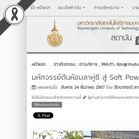
หน้าแรก
แนะนำสถาบัน
การบริหารงาน
งาน
หน้าแรก
ข่าวกิจกรรม
, ข่าวบริการ
, RMUTL ช่อง@Youtu
มหัศจรรย์ต้นห้อมลาหู่ซี สู่ Soft P
เผยแพร่เมื่อ :
อังคาร 24 ธันวาคม 2567
โดย
รัตนาภรณ์ สา
ยังไม่มีคะแนนสำหรับบทความนี้
ผู้อ่านสามารถให้คะแนนบทความได
ให้คะแนนบทความ