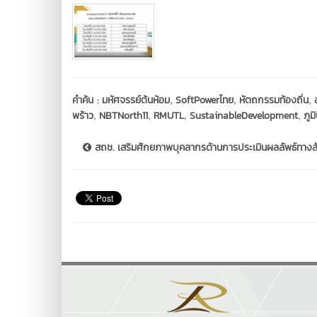
,
,
,
คำค้น :
มหัศจรรย์ต้นห้อม
SoftPowerไทย
หัตถกรรมท้องถิ่น
,
,
,
,
พร้าว
NBTNorth11
RMUTL
SustainableDevelopment
ภูม
สถช. เสริมศักยภาพบุคลากรด้านการประเมินผลลัพธ์ทางสั.