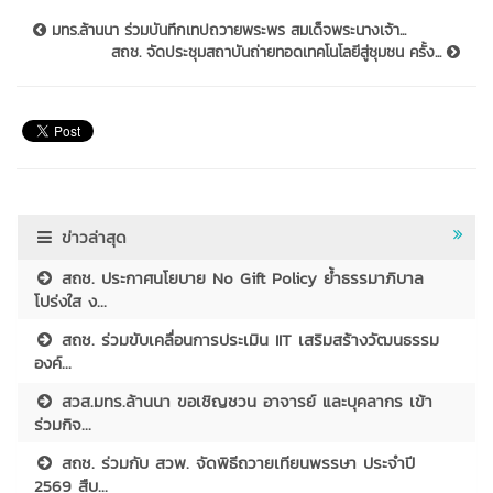
มทร.ล้านนา ร่วมบันทึกเทปถวายพระพร สมเด็จพระนางเจ้า...
สถช. จัดประชุมสถาบันถ่ายทอดเทคโนโลยีสู่ชุมชน ครั้ง...
ข่าวล่าสุด
สถช. ประกาศนโยบาย No Gift Policy ย้ำธรรมาภิบาล
โปร่งใส ง...
สถช. ร่วมขับเคลื่อนการประเมิน IIT เสริมสร้างวัฒนธรรม
องค์...
สวส.มทร.ล้านนา ขอเชิญชวน อาจารย์ และบุคลากร เข้า
ร่วมกิจ...
สถช. ร่วมกับ สวพ. จัดพิธีถวายเทียนพรรษา ประจำปี
2569 สืบ...