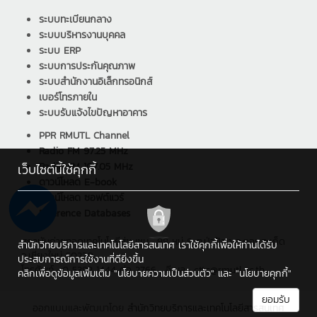
ระบบทะเบียนกลาง
ระบบบริหารงานบุคคล
ระบบ ERP
ระบบการประกันคุณภาพ
ระบบสำนักงานอิเล็กทรอนิกส์
เบอร์โทรภายใน
ระบบรับแจ้งไขปัญหาอาคาร
PPR RMUTL Channel
Radio FM 97.25 MHz
Radio FM 107.05 MHz
เว็บไซต์นี้ใช้คุกกี้
ดาวน์โหลด E-book
ดาวน์โหลด ซอฟต์แวร์
Reference Databases
สถาบันถ่ายทอดเทคโนโลยีสู่ชุมชน : 98 หมู่ 8 ต.ป่าป้อง อ.ดอยสะเก็ด
สำนักวิทยบริการและเทคโนโลยีสารสนเทศ เราใช้คุกกี้เพื่อให้ท่านได้รับ
จ.เชียงใหม่ 50220
ประสบการณ์การใช้งานที่ดียิ่งขึ้น
โทรศัพท์ : 0 5392 1444 ต่อ 2766 , อีเมล : cttc@rmutl.ac.th
คลิกเพื่อดูข้อมูลเพิ่มเติม
"นโยบายความเป็นส่วนตัว"
และ
"นโยบายคุกกี้"
ยอมรับ
ออกแบบและพัฒนาโดย
สำนักวิทยบริการและเทคโนโลยีสารสนเทศ