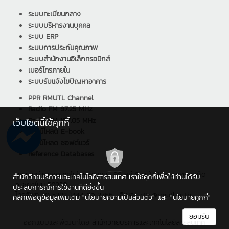
ระบบทะเบียนกลาง
ระบบบริหารงานบุคคล
ระบบ ERP
ระบบการประกันคุณภาพ
ระบบสำนักงานอิเล็กทรอนิกส์
เบอร์โทรภายใน
ระบบรับแจ้งไขปัญหาอาคาร
PPR RMUTL Channel
Radio FM 97.25 MHz
Radio FM 107.05 MHz
เว็บไซต์นี้ใช้คุกกี้
ดาวน์โหลด E-book
ดาวน์โหลด ซอฟต์แวร์
Reference Databases
สถาบันถ่ายทอดเทคโนโลยีสู่ชุมชน : 98 หมู่ 8 ต.ป่าป้อง อ.ดอยสะเก็ด
สำนักวิทยบริการและเทคโนโลยีสารสนเทศ เราใช้คุกกี้เพื่อให้ท่านได้รับ
จ.เชียงใหม่ 50220
ประสบการณ์การใช้งานที่ดียิ่งขึ้น
โทรศัพท์ : 0 5392 1444 ต่อ 2766 , อีเมล : cttc@rmutl.ac.th
คลิกเพื่อดูข้อมูลเพิ่มเติม
"นโยบายความเป็นส่วนตัว"
และ
"นโยบายคุกกี้"
ยอมรับ
ออกแบบและพัฒนาโดย
สำนักวิทยบริการและเทคโนโลยีสารสนเทศ