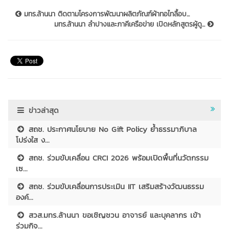
มทร.ล้านนา ติดตามโครงการพัฒนาผลิตภัณฑ์ผ้าทอไทลื้อบ...
มทร.ล้านนา ลำปางและภาคีเครือข่าย เปิดหลักสูตรผู้ดู...
ข่าวล่าสุด
สถช. ประกาศนโยบาย No Gift Policy ย้ำธรรมาภิบาล
โปร่งใส ง...
สถช. ร่วมขับเคลื่อน CRCI 2026 พร้อมเปิดพื้นที่นวัตกรรม
เซ...
สถช. ร่วมขับเคลื่อนการประเมิน IIT เสริมสร้างวัฒนธรรม
องค์...
สวส.มทร.ล้านนา ขอเชิญชวน อาจารย์ และบุคลากร เข้า
ร่วมกิจ...