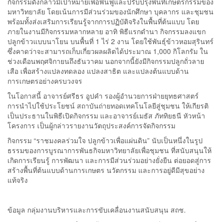
กิจกรรมดังกล่าวมีเป้าหมายเพื่อฟื้นฟูและปรับปรุงพื้นที่เกษตรกรรมของ
มหาวิทยาลัย โดยเน้นการมีส่วนร่วมของนักศึกษา บุคลากร และชุมชน
พร้อมทั้งส่งเสริมการเรียนรู้จากการปฏิบัติจริงในพื้นที่ต้นแบบ โดย
ภายในงานมีกิจกรรมหลากหลาย อาทิ พิธีแรกดำนา กิจกรรมลงแขก
ปลูกข้าวแบบนาโยน บนพื้นที่ 1 ไร่ 2 งาน โดยใช้พันธุ์ข้าวหอมสุรินทร์
ซึ่งคาดว่าจะสามารถเก็บเกี่ยวผลผลิตได้ประมาณ 1,000 กิโลกรัม ใน
ช่วงเดือนพฤศจิกายนถึงธันวาคม นอกจากนี้ยังมีกิจกรรมปลูกถั่วลาย
เสือ เพื่อสร้างแปลงทดลอง แปลงสาธิต และแปลงต้นแบบด้าน
การเกษตรอย่างครบวงจร
ในโอกาสนี้ อาจารย์ศรีธร อูปคำ รองผู้อำนวยการฝ่ายยุทธศาสตร์
การนำไปใช้ประโยชน์ สถาบันถ่ายทอดเทคโนโลยีสู่ชุมชน ให้เกียรติ
เป็นประธานในพิธีเปิดกิจกรรม และอาจารย์เมธัส ภัททิยธนี หัวหน้า
โครงการ เป็นผู้กล่าวรายงานวัตถุประสงค์การจัดกิจกรรม
กิจกรรม “ราชมงคลร่วมใจ ปลูกข้าวเพื่อแผ่นดิน” นับเป็นหนึ่งในรูป
ธรรมของการบูรณาการพันธกิจมหาวิทยาลัยเพื่อชุมชน ที่สนับสนุนให้
เกิดการเรียนรู้ การพัฒนา และการมีส่วนร่วมอย่างยั่งยืน ต่อยอดสู่การ
สร้างพื้นที่ต้นแบบด้านการเกษตร นวัตกรรม และการอยู่ดีมีสุขอย่าง
แท้จริง
ข้อมูล กลุ่มงานบริหารและการขับเคลื่อนงานสนับสนุน สถช.