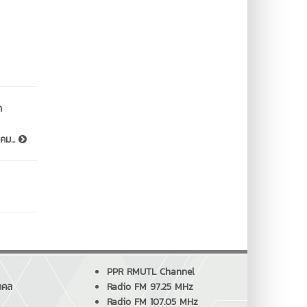
า
คม...
PPR RMUTL Channel
คคล
Radio FM 97.25 MHz
Radio FM 107.05 MHz