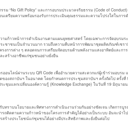
รม “No Gift Policy” และการอบรมประมวลจริยธรรม (Code of Conduct) เพ
นเตรียมความพร้อมรองรับการประเมินคุณธรรมและความโปร่งใสในการด
ลความก้าวหน้าการดำเนินงานตามแผนยุทธศาสตร์ โดยเฉพาะการจัดอบรมระ
ประชาชนเป็นจำนวนมาก รวมถึงความคืบหน้าการพัฒนาชุดผลิตภัณฑ์เซรามิก
รงการต่าง ๆ ตลอดจนการเตรียมจัดอบรมด้านพลังงานแสงอาทิตย์และการ
ละสร้างอาชีพแก่ชุมชนอย่างยั่งยืน
บัตรออนไลน์ผ่านระบบ QR Code เพื่ออำนวยความสะดวกแก่ผู้เข้าร่วมอบรม แ
วัดของสถาบันฯ ในอนาคต โดยกำหนดการประชุมสถาบันฯ ครั้งถัดไป ครั้งที่
ประชุมแลกเปลี่ยนองค์ความรู้ (Knowledge Exchange) ในวันที่ 19 มิถุนาย
ด้รับทราบนโยบายและทิศทางการดำเนินงานร่วมกันอย่างชัดเจน เกิดการบู
สามารถติดตามความก้าวหน้าของโครงการสำคัญได้อย่างเป็นระบบ อันจะนำไปส
ร้างประโยชน์แก่ชุมชนได้อย่างมีประสิทธิภาพและยั่งยืนต่อไป