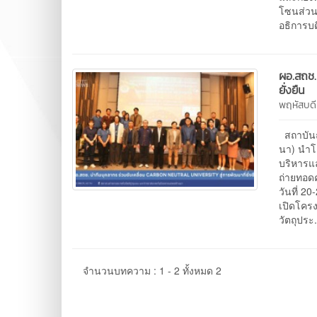
โซนส่วนร
อธิการบด
ผอ.สถช.
ยั่งยืน
พฤหัสบดี
สถาบันถ
นา) นำโด
บริหารแ
ถ่ายทอด
วันที่ 2
เปิดโครง
วัตถุประ
จำนวนบทความ : 1 - 2 ทั้งหมด 2