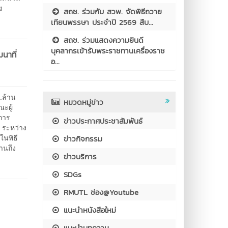
ง
สถช. ร่วมกับ สวพ. จัดพิธีถวาย
เทียนพรรษา ประจำปี 2569 สืบ...
สถช. ร่วมแสดงความยินดี
บุคลากรเข้ารับพระราชทานเครื่องราช
นาที่
อ...
.ล้าน
หมวดหมู่ข่าว
ะผู้
การ
ข่าวประกาศประชาสัมพันธ์
 ระหว่าง
ในพิธี
ข่าวกิจกรรม
งานถึง
ข่าวบริการ
SDGs
RMUTL ช่อง@Youtube
แนะนำหนังสือใหม่
แนะนำบทความ