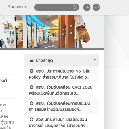
ติดต่อเรา
TH
EN
ข่าวล่าสุด
สถช. ประกาศนโยบาย No Gift
Policy ย้ำธรรมาภิบาล โปร่งใส ง...
องดี
สถช. ร่วมขับเคลื่อน CRCI 2026
พร้อมเปิดพื้นที่นวัตกรรมเซ...
สถช. ร่วมขับเคลื่อนการประเมิน
ัฒนา
IIT เสริมสร้างวัฒนธรรมองค์...
อง
นหลัง
สวส.มทร.ล้านนา ขอเชิญชวน
สู่ชุมชน
อาจารย์ และบุคลากร เข้าร่วมกิจ...
เด่นใน