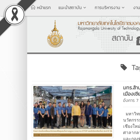
หน้าแรก
แนะนำสถาบัน
การบริหารงาน
งาน
Tag
มทร.ล้า
เมืองเช
อังคาร 
มหาวิทย
นวัตกรร
เชียงให
ศาลากลา
และกองพ