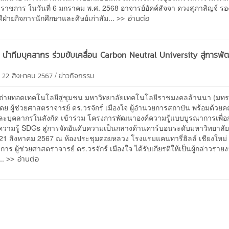
าชการ ในวันที่ 6 มกราคม พ.ศ. 2568 อาจารย์อัคค์สัจจา ดวงสุภาสิญจ์ รอ
>> อ่านต่อ
ีฝ่ายกิจการนักศึกษาและศิษย์เก่าสัม...
 นำทีมบุคลากร ร่วมขับเคลื่อน Carbon Neutral University สู่การพัฒ
/
 22 สิงหาคม 2567
ข่าวกิจกรรม
่ายทอดเทคโนโลยีสู่ชุมชน มหาวิทยาลัยเทคโนโลยีราชมงคลล้านนา (มทร
ย ผู้ช่วยศาสตราจารย์ ดร.วรจักร์ เมืองใจ ผู้อำนวยการสถาบัน พร้อมด้วยคณ
ละบุคลากรในสังกัด เข้าร่วม โครงการพัฒนาองค์ความรู้แบบบูรณาการเพื่อ
ความรู้ SDGs สู่การจัดอันดับความเป็นกลางด้านคาร์บอนระดับมหาวิทยาลัย
0-21 สิงหาคม 2567 ณ ห้องประชุมดอยหลวง โรงแรมแคนทารี่ฮิลล์ เชียงใหม่ 
การ ผู้ช่วยศาสตราจารย์ ดร.วรจักร์ เมืองใจ ได้รับเกียรติให้เป็นผู้กล่าวราย
>> อ่านต่อ
...