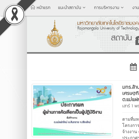
หน้าแรก
แนะนำสถาบัน
การบริหารงาน
งาน
มทร.ล้า
เศรษฐกิ
ต.แม่แฝ
เสาร์ 1 
ตามที่ม
โครงการ
จ้างงาน 
ประกาศรา