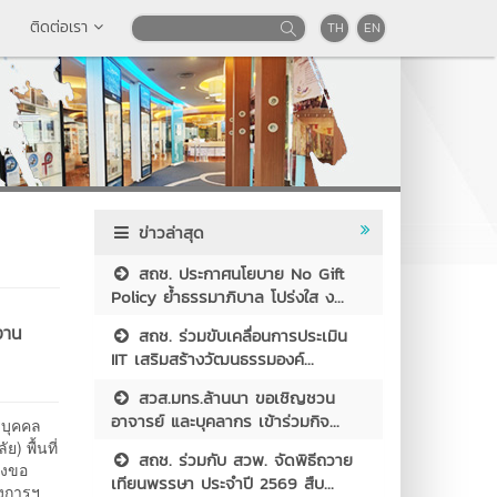
ติดต่อเรา
TH
EN
ข่าวล่าสุด
สถช. ประกาศนโยบาย No Gift
Policy ย้ำธรรมาภิบาล โปร่งใส ง...
งาน
สถช. ร่วมขับเคลื่อนการประเมิน
IIT เสริมสร้างวัฒนธรรมองค์...
สวส.มทร.ล้านนา ขอเชิญชวน
อาจารย์ และบุคลากร เข้าร่วมกิจ...
รบุคคล
 พื้นที่
สถช. ร่วมกับ สวพ. จัดพิธีถวาย
จึงขอ
เทียนพรรษา ประจำปี 2569 สืบ...
รงการฯ