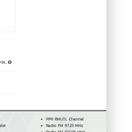
าค...
PPR RMUTL Channel
คคล
Radio FM 97.25 MHz