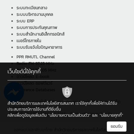
ระบบทะเบียนกลาง
ระบบบริหารงานบุคคล
ระบบ ERP
ระบบการประกันคุณภาพ
ระบบสำนักงานอิเล็กทรอนิกส์
เบอร์โทรภายใน
ระบบรับแจ้งไขปัญหาอาคาร
PPR RMUTL Channel
Radio FM 97.25 MHz
Radio FM 107.05 MHz
เว็บไซต์นี้ใช้คุกกี้
ดาวน์โหลด E-book
ดาวน์โหลด ซอฟต์แวร์
Reference Databases
สถาบันถ่ายทอดเทคโนโลยีสู่ชุมชน : 98 หมู่ 8 ต.ป่าป้อง อ.ดอยสะเก็ด
สำนักวิทยบริการและเทคโนโลยีสารสนเทศ เราใช้คุกกี้เพื่อให้ท่านได้รับ
จ.เชียงใหม่ 50220
ประสบการณ์การใช้งานที่ดียิ่งขึ้น
โทรศัพท์ : 0 5392 1444 ต่อ 2766 , อีเมล : cttc@rmutl.ac.th
คลิกเพื่อดูข้อมูลเพิ่มเติม
"นโยบายความเป็นส่วนตัว"
และ
"นโยบายคุกกี้"
ยอมรับ
ออกแบบและพัฒนาโดย
สำนักวิทยบริการและเทคโนโลยีสารสนเทศ