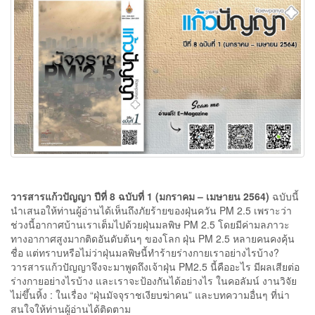
วารสารแก้วปัญญา ปีที่ 8 ฉบับที่ 1 (มกราคม – เมษายน 2564)
ฉบับนี้
นำเสนอให้ท่านผู้อ่านได้เห็นถึงภัยร้ายของฝุ่นควัน PM 2.5 เพราะว่า
ช่วงนี้อากาศบ้านเราเต็มไปด้วยฝุ่นมลพิษ PM 2.5 โดยมีค่ามลภาวะ
ทางอากาศสูงมากติดอันดับต้นๆ ของโลก ฝุ่น PM 2.5 หลายคนคงคุ้น
ชื่อ แต่ทราบหรือไม่ว่าฝุ่นมลพิษนี้ทำร้ายร่างกายเราอย่างไรบ้าง?
วารสารแก้วปัญญาจึงจะมาพูดถึงเจ้าฝุ่น PM2.5 นี้คืออะไร มีผลเสียต่อ
ร่างกายอย่างไรบ้าง และเราจะป้องกันได้อย่างไร ในคอลัมน์ งานวิจัย
ไม่ขึ้นหิ้ง : ในเรื่อง “ฝุ่นมัจจุราชเงียบฆ่าคน” และบทความอื่นๆ ที่น่า
สนใจให้ท่านผู้อ่านได้ติดตาม