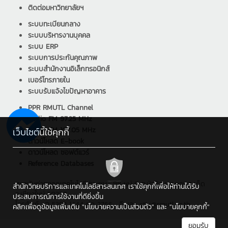
ติดต่อมหาวิทยาลัยฯ
ระบบทะเบียนกลาง
ระบบบริหารงานบุคคล
ระบบ ERP
ระบบการประกันคุณภาพ
ระบบสำนักงานอิเล็กทรอนิกส์
เบอร์โทรภายใน
ระบบรับแจ้งไขปัญหาอาคาร
PPR RMUTL Channel
Radio FM 97.25 MHz
Radio FM 107.05 MHz
เว็บไซต์นี้ใช้คุกกี้
ดาวน์โหลด E-book
ดาวน์โหลด ซอฟต์แวร์
Reference Databases
สถาบันถ่ายทอดเทคโนโลยีสู่ชุมชน : 98 หมู่ 8 ต.ป่าป้อง อ.ดอยสะเก็ด
สำนักวิทยบริการและเทคโนโลยีสารสนเทศ เราใช้คุกกี้เพื่อให้ท่านได้รับ
จ.เชียงใหม่ 50220
ประสบการณ์การใช้งานที่ดียิ่งขึ้น
โทรศัพท์ : 0 5392 1444 ต่อ 2766 , อีเมล : cttc@rmutl.ac.th
คลิกเพื่อดูข้อมูลเพิ่มเติม
"นโยบายความเป็นส่วนตัว"
และ
"นโยบายคุกกี้"
ยอมรับ