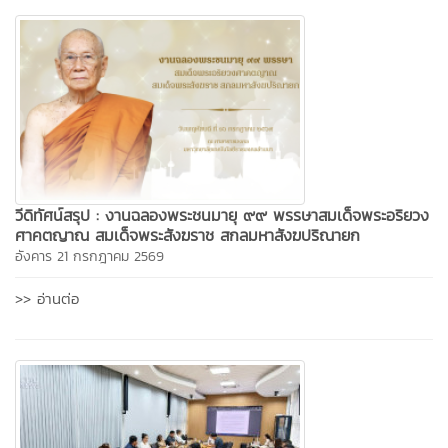
วีดิทัศน์สรุป : งานฉลองพระชนมายุ ๙๙ พรรษาสมเด็จพระอริยวง
ศาคตญาณ สมเด็จพระสังฆราช สกลมหาสังฆปริณายก
อังคาร 21 กรกฎาคม 2569
>> อ่านต่อ