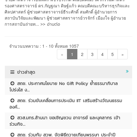
รองศาสตราจารย์ ดร.กัญฐณา ดิษฐ์แก้ว คณบดีคณะบริหารธุรกิจและ
ศิลปศาสตร์ ผู้ช่วยศาสตราจารย์ธีระศักดิ์ สมศักดิ์ ผู้อำนวยการ
สถาบันวิจัยและพัฒนา ผู้ช่วยศาสตราจารย์วรจักร์ เมืองใจ ผู้อำนวย
>> อ่านต่อ
การสถาบันถ่ายท...
จำนวนบทความ : 1 - 10 ทั้งหมด 1057
«
1
2
3
4
5
»
ข่าวล่าสุด
สถช. ประกาศนโยบาย No Gift Policy ย้ำธรรมาภิบาล
โปร่งใส ง...
สถช. ร่วมขับเคลื่อนการประเมิน IIT เสริมสร้างวัฒนธรรม
องค์...
สวส.มทร.ล้านนา ขอเชิญชวน อาจารย์ และบุคลากร เข้า
ร่วมกิจ...
สถช. ร่วมกับ สวพ. จัดพิธีถวายเทียนพรรษา ประจำปี