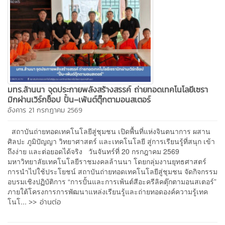
มทร.ล้านนา จุดประกายพลังสร้างสรรค์ ถ่ายทอดเทคโนโลยีเซรา
มิกผ่านเวิร์กช็อป ปั้น–เพ้นต์ตุ๊กตามอนสเตอร์
อังคาร 21 กรกฎาคม 2569
สถาบันถ่ายทอดเทคโนโลยีสู่ชุมชน เปิดพื้นที่แห่งจินตนาการ ผสาน
ศิลปะ ภูมิปัญญา วิทยาศาสตร์ และเทคโนโลยี สู่การเรียนรู้ที่สนุก เข้า
ถึงง่าย และต่อยอดได้จริง วันจันทร์ที่ 20 กรกฎาคม 2569
มหาวิทยาลัยเทคโนโลยีราชมงคลล้านนา โดยกลุ่มงานยุทธศาสตร์
การนำไปใช้ประโยชน์ สถาบันถ่ายทอดเทคโนโลยีสู่ชุมชน จัดกิจกรรม
อบรมเชิงปฏิบัติการ “การปั้นและการเพ้นต์สีอะครีลิคตุ๊กตามอนสเตอร์”
ภายใต้โครงการการพัฒนาแหล่งเรียนรู้และถ่ายทอดองค์ความรู้เทค
>> อ่านต่อ
โนโ...