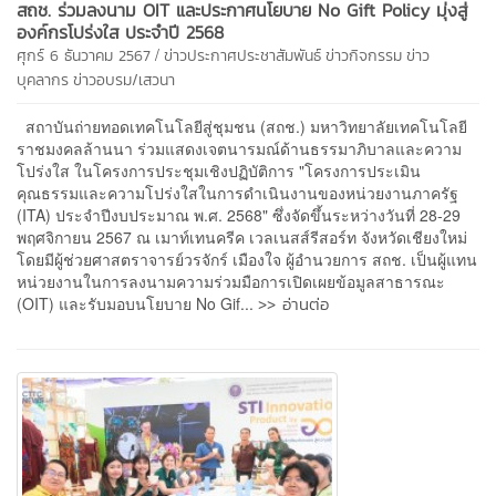
สถช. ร่วมลงนาม OIT และประกาศนโยบาย No Gift Policy มุ่งสู่
องค์กรโปร่งใส ประจำปี 2568
/
ศุกร์ 6 ธันวาคม 2567
ข่าวประกาศประชาสัมพันธ์
ข่าวกิจกรรม
ข่าว
บุคลากร
ข่าวอบรม/เสวนา
สถาบันถ่ายทอดเทคโนโลยีสู่ชุมชน (สถช.) มหาวิทยาลัยเทคโนโลยี
ราชมงคลล้านนา ร่วมแสดงเจตนารมณ์ด้านธรรมาภิบาลและความ
โปร่งใส ในโครงการประชุมเชิงปฏิบัติการ "โครงการประเมิน
คุณธรรมและความโปร่งใสในการดำเนินงานของหน่วยงานภาครัฐ
(ITA) ประจำปีงบประมาณ พ.ศ. 2568" ซึ่งจัดขึ้นระหว่างวันที่ 28-29
พฤศจิกายน 2567 ณ เมาท์เทนครีค เวลเนสส์รีสอร์ท จังหวัดเชียงใหม่
โดยมีผู้ช่วยศาสตราจารย์วรจักร์ เมืองใจ ผู้อำนวยการ สถช. เป็นผู้แทน
หน่วยงานในการลงนามความร่วมมือการเปิดเผยข้อมูลสาธารณะ
>> อ่านต่อ
(OIT) และรับมอบนโยบาย No Gif...