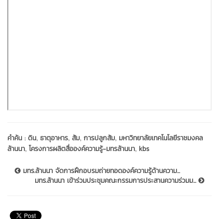
,
,
,
,
คำค้น :
ดิน
ธาตุอาหาร
ส้ม
การปลูกส้ม
มหาวิทยาลัยเทคโนโลยีราชมงคล
,
,
ล้านนา
โครงการผลิตสื่อองค์ความรู้-มทรล้านนา
kbs
มทร.ล้านนา จัดการฝึกอบรมถ่ายทอดองค์ความรู้ด้านความ...
มทร.ล้านนา เข้าร่วมประชุมคณะกรรมการประสานความร่วมม...