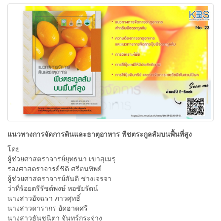
แนวทางการจัดการดินและธาตุอาหาร พืชตระกูลส้มบนพื้นที่สูง
โดย
ผู้ช่วยศาสตราจารย์ยุทธนา เขาสุเมรุ
รองศาสตราจารย์ชิติ ศรีตนทิพย์
ผู้ช่วยศาสตราจารย์สันติ ช่างเจรจา
ว่าที่ร้อยตรีรัชต์พงษ์ หอชัยรัตน์
นางสาวอัจฉรา ภาวศุทธิ์
นางสาวดารากร อัดฮาดศรี
นางสาวธันชนิตา จันทร์กระจ่าง