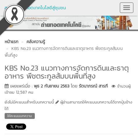
สถาบันถ่ายทอดเทคโนโลยีสู่ชุมชน
Toggl
Navig
หน้าแรก
คลังความรู้
KBS No.23 แนวทางการจัดการดินและธาตุอาหาร พืชตระกูลส้มบน
พื้นที่สูง
KBS No.23 แนวทางการจัดการดินและธาตุ
อาหาร พืชตระกูลส้มบนพื้นที่สูง
เผยแพร่เมื่อ :
พุธ 2 กันยายน 2563
โดย
รัตนาภรณ์ สารภี
จำนวนผู้
เข้าชม 12,587 คน
ยังไม่มีคะแนนสำหรับบทความนี้
ผู้อ่านสามารถให้คะแนนบทความได้จากปุ่มข้าง
ใต้
ให้คะแนนบทความ