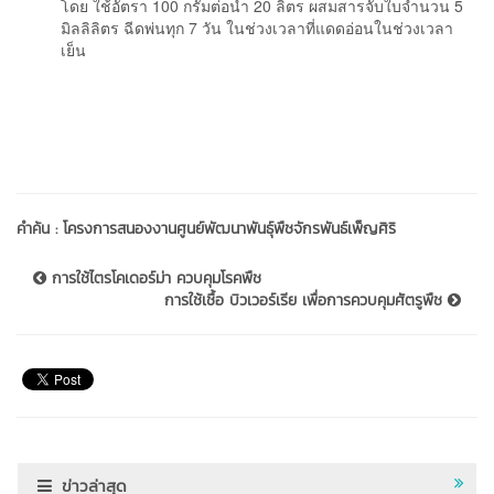
โดย ใช้อัตรา 100 กรัมต่อน้ำ 20 ลิตร ผสมสารจับใบจำนวน 5
มิลลิลิตร ฉีดพ่นทุก 7 วัน ในช่วงเวลาที่แดดอ่อนในช่วงเวลา
เย็น
คำค้น :
โครงการสนองงานศูนย์พัฒนาพันธุ์พืชจักรพันธ์เพ็ญศิริ
การใช้ไตรโคเดอร์ม่า ควบคุมโรคพืช
การใช้เชื้อ บิวเวอร์เรีย เพื่อการควบคุมศัตรูพืช
ข่าวล่าสุด