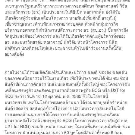
เลขานุการรัฐมนตรีว่าการกระทรวงการอุดมศึกษา วิทยาศาสตร์ วิจัย
และนวัตกรรม (อว.) เป็นประธานในพิธีเปิด นอกจากนั้น ยังได้รับ
เกียรติจากผู้ร่วมขับเคลื่อนโครงการ นายพันธุ์เพิ่มศักดิ์ อารุณี ผู้
เชี่ยวชาญเฉพาะด้านพัฒนาทรัพยากรบุคคล หัวหน้ากลุ่มภารกิจ
บริหารยุทธศาสตร์ สำนักงานปลัดกระทรวง อว. (สป.อว.) ขึ้นกล่าวถึง
วัตถุประสงค์ของโครงการ และได้รับเกียรติจากคณะผู้บริหารทั้งของ
อว. และมหาวิทยาลัย คณาจารย์ นักวิจัย หัวหน้าโครงการ นิสิต
นักศึกษา บัณฑิตจบใหม่และประชาชนทั่วไปเข้าร่วมงานครั้งนี้กัน
อย่างคับคั่ง
ภายในงานได้รวมผลิตภัณฑ์สินค้าและบริการ ของดี ของดัง ของเด่น
ของภาคเหนือมารวมไว้ในงานเดียว เพื่อให้ประชาชนได้ ชิม ชม ช็อป
สินค้าที่ผ่านการคัดสรร นับเป็นผลสัมฤทธิ์ครั้งยิ่งใหญ่ ของโครงการขับ
เคลื่อนเศรษฐกิจและสังคมฐานรากด้วยเศรษฐกิจ BCG หรือ U2T for
BCG ระว่างวันที่ 10-12 ตุลาคม พ.ศ. 2565 ซึ่งในโอกาสนี้
มหาวิทยาลัยเทคโนโลยีราชมงคลล้านนา ได้ร่วมออกบูธเพื่อจำหน่าย
สินค้าคัดสรร ผลสัมฤทธิ์จากโครงการ U2Tมหาวิทยาลัยเทคโนโลยี
ราชมงคลล้านนา ภายใต้โครงการขับเคลื่อนเศรษฐกิจและสังคม
ฐานรากหลังโควิดด้วยเศรษฐกิจ BCG (โครงการมหาวิทยาลัยสู่ตำบล
U2T for BCG) ร่วมกับ หน่วยงานต่างๆ ในเขตพื้นที่ภาคเหนือที่เข้าร่วม
โครงการ นำเสนอบูธผลงานกว่า 60 บูธโดยมีสินค้าทั้งหมด 6 กลุ่ม