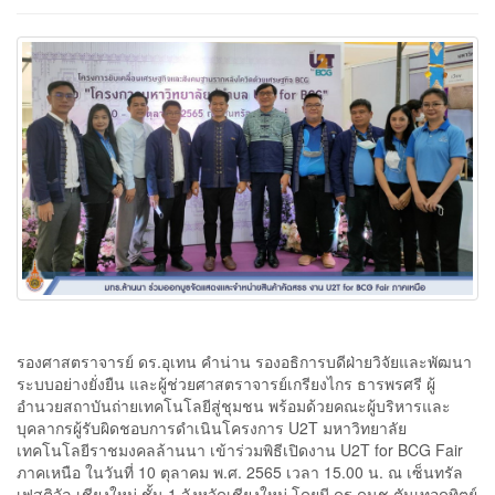
รองศาสตราจารย์ ดร.อุเทน คำน่าน รองอธิการบดีฝ่ายวิจัยและพัฒนา
ระบบอย่างยั่งยืน และผู้ช่วยศาสตราจารย์เกรียงไกร ธารพรศรี ผู้
อำนวยสถาบันถ่ายเทคโนโลยีสู่ชุมชน พร้อมด้วยคณะผู้บริหารและ
บุคลากรผู้รับผิดชอบการดำเนินโครงการ U2T มหาวิทยาลัย
เทคโนโลยีราชมงคลล้านนา เข้าร่วมพิธีเปิดงาน U2T for BCG Fair
ภาคเหนือ ในวันที่ 10 ตุลาคม พ.ศ. 2565 เวลา 15.00 น. ณ เซ็นทรัล
เฟสติวัล เชียงใหม่ ชั้น 1 จังหวัดเชียงใหม่ โดยมี ดร.ดนุช ตันเทอดทิตย์