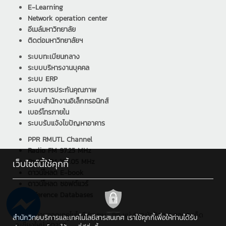
E-Learning
Network operation center
อีเมล์มหาวิทยาลัย
ติดต่อมหาวิทยาลัยฯ
ระบบทะเบียนกลาง
ระบบบริหารงานบุคคล
ระบบ ERP
ระบบการประกันคุณภาพ
ระบบสำนักงานอิเล็กทรอนิกส์
เบอร์โทรภายใน
ระบบรับแจ้งไขปัญหาอาคาร
PPR RMUTL Channel
Radio FM 97.25 MHz
Radio FM 107.05 MHz
เว็บไซต์นี้ใช้คุกกี้
ดาวน์โหลด E-book
ดาวน์โหลด ซอฟต์แวร์
Reference Databases
สถาบันถ่ายทอดเทคโนโลยีสู่ชุมชน : 98 หมู่ 8 ต.ป่าป้อง อ.ดอยสะเก็ด
สำนักวิทยบริการและเทคโนโลยีสารสนเทศ เราใช้คุกกี้เพื่อให้ท่านได้รับ
จ.เชียงใหม่ 50220