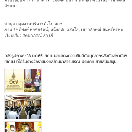
ล้านนา
ข้อมูล กลุ่มงานบริหารทั่วไป สถช.
ภาพ รัชต์พงษ์ หอชัยรัตน์, หนึ่งฤทัย แสงใส, เสาวลักษณ์ จันทร์พรหม
เรียบเรียง รัตนาภรณ์ สารภี
คลังรูปภาพ :
18 ม.ค.65: สถช. ขอแสดงความยินดีกับบุคลากรสังกัดสถาบันฯ
(สถช.) ที่ได้รับรางวัลราชมงคลล้านนาสรรเสริญ ประเภท สายสนับสนุน