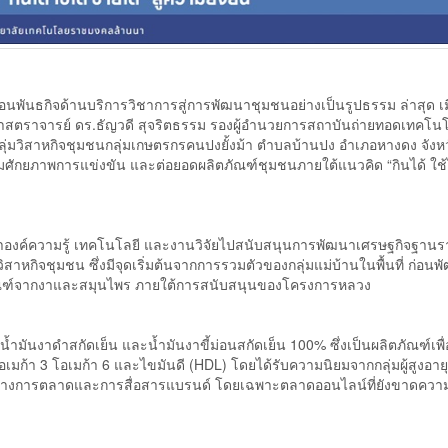
พันธกิจด้านบริการวิชาการสู่การพัฒนาชุมชนอย่างเป็นรูปธรรม ล่าสุด เมื่
ตราจารย์ ดร.ธัญวดี สุจริตธรรม รองผู้อำนวยการสถาบันถ่ายทอดเทคโนโล
บกลุ่มวิสาหกิจชุมชนกลุ่มเกษตรกรคนปงยั้งม้า ตำบลบ้านปง อำเภอหางดง จังห
มศักยภาพการแข่งขัน และต่อยอดผลิตภัณฑ์ชุมชนภายใต้แนวคิด “กินได้ ใช้
นำองค์ความรู้ เทคโนโลยี และงานวิจัยไปสนับสนุนการพัฒนาเศรษฐกิจฐาน
ิสาหกิจชุมชน ซึ่งมีจุดเริ่มต้นจากการรวมตัวของกลุ่มแม่บ้านในพื้นที่ ก่อนพั
ตภัณฑ์จากงาและสมุนไพร ภายใต้การสนับสนุนของโครงการหลวง
่ น้ำมันงาดำสกัดเย็น และน้ำมันงาขี้ม่อนสกัดเย็น 100% ซึ่งเป็นผลิตภัณฑ์เพ
ก้า 3 โอเมก้า 6 และไขมันดี (HDL) โดยได้รับความนิยมจากกลุ่มผู้สูงอายุแ
องทางการตลาดและการสื่อสารแบรนด์ โดยเฉพาะตลาดออนไลน์ที่ยังขาดความต