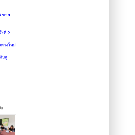
้ ขาย
งที่ 2
องทางใหม่
บสู่
ืน