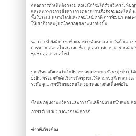
ตลอดการดำเนินกิจกรรม คณะนักวิจัยได้ร่วมวิเคราะห์ปั
และแนวทางการสื่อสารการตลาดผ่านสื่อสังคมออนไลน์ พ
ทั้งในรูปแบบออฟไลน์และออนไลน์ อาทิ การพัฒนาเพจเฟซบ
ให้เข้าถึงกลุ่มผู้บริโภครักสุขภาพมากยิ่งขึ้น
นอกจากนี้ ยังมีการหารือแนวทางพัฒนาฉลากสินค้าและบรรจุ
การขยายตลาดในอนาคต ทั้งกลุ่มสถานพยาบาล ร้านค้าสุขภา
ชุมชนสู่ตลาดยุคใหม่
มหาวิทยาลัยเทคโนโลยีราชมงคลล้านนา ยังคงมุ่งมั่นใช้ศ
ยั่งยืน พร้อมผลักดันวิสาหกิจชุมชนให้สามารถพึ่งพาตนเอง ส
ระดับคุณภาพชีวิตของคนในชุมชนอย่างต่อเนื่องต่อไป
ข้อมูล กลุ่มงานบริหารและการขับเคลื่อนงานสนับสนุน ส
ภาพ/เรียบเรียง รัตนาภรณ์ สารภี
ข่าวที่เกี่ยวข้อง