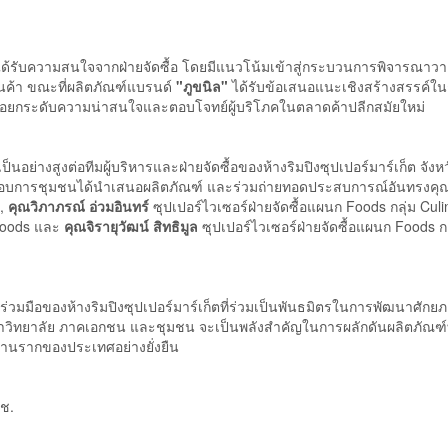
ได้รับความสนใจจากฝ่ายจัดซื้อ โดยมีแนวโน้มเข้าสู่กระบวนการพิจารณาวา
ค้า ขณะที่ผลิตภัณฑ์แบรนด์
"ภูขนิล"
ได้รับข้อเสนอแนะเชิงสร้างสรรค์ใ
่อยกระดับความน่าสนใจและตอบโจทย์ผู้บริโภคในตลาดค้าปลีกสมัยใหม่
างสูงต่อทีมผู้บริหารและฝ่ายจัดซื้อของห้างริมปิงซุปเปอร์มาร์เก็ต จังหว
ู้ประกอบการชุมชนได้นำเสนอผลิตภัณฑ์ และร่วมถ่ายทอดประสบการณ์อันทรงคุ
e,
คุณวิภาภรณ์ อ่วมอินทร์
ซุปเปอร์ไวเซอร์ฝ่ายจัดซื้อแผนก Foods กลุ่ม Culi
 Foods และ
คุณจิรายุวัฒน์ สิทธิมูล
ซุปเปอร์ไวเซอร์ฝ่ายจัดซื้อแผนก Foods กล
มือของห้างริมปิงซุปเปอร์มาร์เก็ตที่ร่วมเป็นพันธมิตรในการพัฒนาศักยภา
วิทยาลัย ภาคเอกชน และชุมชน จะเป็นพลังสำคัญในการผลักดันผลิตภัณฑ์ท้อ
ฐานรากของประเทศอย่างยั่งยืน
ถช.