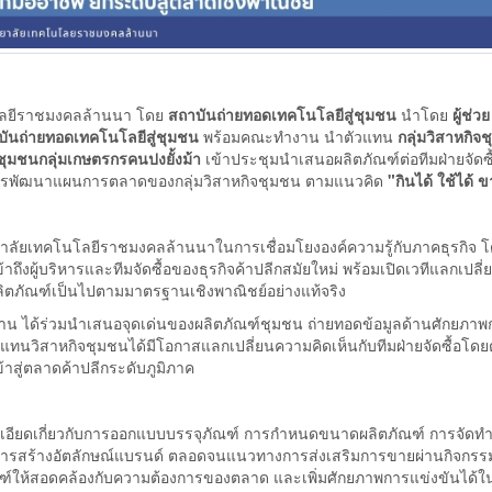
โนโลยีราชมงคลล้านนา โดย
สถาบันถ่ายทอดเทคโนโลยีสู่ชุมชน
นำโดย
ผู้ช่วย
บันถ่ายทอดเทคโนโลยีสู่ชุมชน
พร้อมคณะทำงาน นำตัวแทน
กลุ่มวิสาหกิจ
จชุมชนกลุ่มเกษตรกรคนปงยั้งม้า
เข้าประชุมนำเสนอผลิตภัณฑ์ต่อทีมฝ่ายจัดซ
รพัฒนาแผนการตลาดของกลุ่มวิสาหกิจชุมชน ตามแนวคิด
"กินได้ ใช้ได้ 
ทยาลัยเทคโนโลยีราชมงคลล้านนาในการเชื่อมโยงองค์ความรู้กับภาคธุรกิจ 
ถึงผู้บริหารและทีมจัดซื้อของธุรกิจค้าปลีกสมัยใหม่ พร้อมเปิดเวทีแลกเปลี่
ผลิตภัณฑ์เป็นไปตามมาตรฐานเชิงพาณิชย์อย่างแท้จริง
งาน ได้ร่วมนำเสนอจุดเด่นของผลิตภัณฑ์ชุมชน ถ่ายทอดข้อมูลด้านศักยภาพ
ทนวิสาหกิจชุมชนได้มีโอกาสแลกเปลี่ยนความคิดเห็นกับทีมฝ่ายจัดซื้อโดยต
สู่ตลาดค้าปลีกระดับภูมิภาค
งละเอียดเกี่ยวกับการออกแบบบรรจุภัณฑ์ การกำหนดขนาดผลิตภัณฑ์ การจัดท
สร้างอัตลักษณ์แบรนด์ ตลอดจนแนวทางการส่งเสริมการขายผ่านกิจกร
ภัณฑ์ให้สอดคล้องกับความต้องการของตลาด และเพิ่มศักยภาพการแข่งขันได้