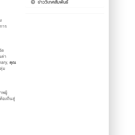
ข่าววิเทศสัมพันธ์
ง
นการ
ัด
ณค่า
nary,
คุณ
ุ่ม
พผู้
งถิ่นสู่