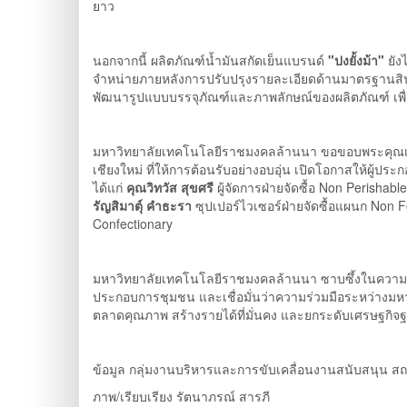
ยาว
นอกจากนี้ ผลิตภัณฑ์น้ำมันสกัดเย็นแบรนด์
"ปงยั้งม้า"
ยัง
จำหน่ายภายหลังการปรับปรุงรายละเอียดด้านมาตรฐานสิน
พัฒนารูปแบบบรรจุภัณฑ์และภาพลักษณ์ของผลิตภัณฑ์ เพื
มหาวิทยาลัยเทคโนโลยีราชมงคลล้านนา ขอขอบพระคุณเป็นอย่
เชียงใหม่ ที่ให้การต้อนรับอย่างอบอุ่น เปิดโอกาสให้ผ
ได้แก่
คุณวิทวัส สุขศรี
ผู้จัดการฝ่ายจัดซื้อ Non Perishabl
รัญสิมาตุ์ คำธะรา
ซุปเปอร์ไวเซอร์ฝ่ายจัดซื้อแผนก Non
Confectionary
มหาวิทยาลัยเทคโนโลยีราชมงคลล้านนา ซาบซึ้งในความร่วม
ประกอบการชุมชน และเชื่อมั่นว่าความร่วมมือระหว่างมหา
ตลาดคุณภาพ สร้างรายได้ที่มั่นคง และยกระดับเศรษฐกิจ
ข้อมูล กลุ่มงานบริหารและการขับเคลื่อนงานสนับสนุน ส
ภาพ/เรียบเรียง รัตนาภรณ์ สารภี