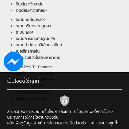
อีเมล์มหาวิทยาลัย
ติดต่อมหาวิทยาลัยฯ
ระบบทะเบียนกลาง
ระบบบริหารงานบุคคล
ระบบ ERP
ระบบการประกันคุณภาพ
ระบบสำนักงานอิเล็กทรอนิกส์
เบอร์โทรภายใน
ระบบรับแจ้งไขปัญหาอาคาร
PPR RMUTL Channel
Radio FM 97.25 MHz
Radio FM 107.05 MHz
เว็บไซต์นี้ใช้คุกกี้
ดาวน์โหลด E-book
ดาวน์โหลด ซอฟต์แวร์
Reference Databases
สถาบันถ่ายทอดเทคโนโลยีสู่ชุมชน : 98 หมู่ 8 ต.ป่าป้อง อ.ดอยสะเก็ด
สำนักวิทยบริการและเทคโนโลยีสารสนเทศ เราใช้คุกกี้เพื่อให้ท่านได้รับ
จ.เชียงใหม่ 50220
ประสบการณ์การใช้งานที่ดียิ่งขึ้น
โทรศัพท์ : 0 5392 1444 ต่อ 2766 , อีเมล : cttc@rmutl.ac.th
คลิกเพื่อดูข้อมูลเพิ่มเติม
"นโยบายความเป็นส่วนตัว"
และ
"นโยบายคุกกี้"