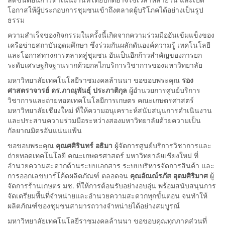
โอกาสให้ผู้ประกอบการชุมชนเข้าถึงตลาดผู้บริโภคได้อย่างเป็นรูป
ธรรม
ความสำเร็จของกิจกรรมในครั้งนี้เกิดจากความร่วมมืออันเข้มแข็งของ
เครือข่ายสถาบันอุดมศึกษา ซึ่งร่วมกันผลักดันองค์ความรู้ เทคโนโลยี
และโอกาสทางการตลาดสู่ชุมชน อันเป็นอีกก้าวสำคัญของการยก
ระดับเศรษฐกิจฐานรากด้วยกลไกบริการวิชาการของมหาวิทยาลัย
มหาวิทยาลัยเทคโนโลยีราชมงคลล้านนา ขอขอบพระคุณ
รอง
ศาสตราจารย์ ดร.ภาณุพันธุ์ ประภาติกุล
ผู้อำนวยการศูนย์บริการ
วิชาการและถ่ายทอดเทคโนโลยีการเกษตร คณะเกษตรศาสตร์
มหาวิทยาลัยเชียงใหม่ ที่ให้ความอนุเคราะห์สนับสนุนการดำเนินงาน
และประสานความร่วมมือระหว่างสองมหาวิทยาลัยด้วยความเป็น
กัลยาณมิตรอันแน่นแฟ้น
ขอขอบพระคุณ
คุณศศิรินทร์ อธิมา
ผู้จัดการศูนย์บริการวิชาการและ
ถ่ายทอดเทคโนโลยี คณะเกษตรศาสตร์ มหาวิทยาลัยเชียงใหม่ ที่
อำนวยความสะดวกด้านระบบเอกสาร ระบบบริหารจัดการสินค้า และ
การออกเลขบาร์โค้ดผลิตภัณฑ์ ตลอดจน
คุณอัณณ์รภัส อุดมศิริมาศ
ผู้
จัดการร้านเกษตร มช. ที่ให้การต้อนรับอย่างอบอุ่น พร้อมสนับสนุนการ
จัดเตรียมพื้นที่จำหน่ายและอำนวยความสะดวกทุกขั้นตอน จนทำให้
ผลิตภัณฑ์ของชุมชนสามารถวางจำหน่ายได้อย่างสมบูรณ์
มหาวิทยาลัยเทคโนโลยีราชมงคลล้านนา ขอขอบคุณทุกภาคส่วนที่