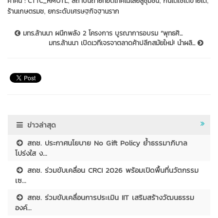
,
,
,
คำค้น :
CTTC_RMUTL
สถาบันถ่ายทอดเทคโนโลยีสู่ชุมชน
กินได้ใช้ได้ขายได้
,
ร้านเกษตรมช
ยกระดับเศรษฐกิจฐานราก
มทร.ล้านนา ผนึกพลัง 2 โครงการ บูรณาการอบรม “พุทธศิ...
มทร.ล้านนา เปิดเวทีเจรจาตลาดค้าปลีกสมัยใหม่! นำผลิ...
ข่าวล่าสุด
สถช. ประกาศนโยบาย No Gift Policy ย้ำธรรมาภิบาล
โปร่งใส ง...
สถช. ร่วมขับเคลื่อน CRCI 2026 พร้อมเปิดพื้นที่นวัตกรรม
เซ...
สถช. ร่วมขับเคลื่อนการประเมิน IIT เสริมสร้างวัฒนธรรม
องค์...