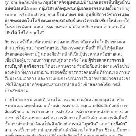
รุก นำผลิตภัณฑ์ของ
กลุ่มวิสาหกิจชุมชนแม่บ้านเกษตรกรพื้นที่สูงบ้าน
แม่ขนิลเหนือ
และ
กลุ่มวิสาหกิจชุมชนกลุ่มเกษตรกรคนปงยั้งม้า
เข้าสู่
ระบบการรับฝากจำหน่าย ณ
ร้านเกษตร มช. ศูนย์บริการวิชาการและ
ถ่ายทอดเทคโนโลยี คณะเกษตรศาสตร์ มหาวิทยาลัยเชียงใหม่
ภายใต้
โครงการพัฒนาแผนการตลาดของกลุ่มวิสาหกิจชุมชน ตามแนวคิด
"กินได้ ใช้ได้ ขายได้"
กิจกรรมครั้งนี้สะท้อนบทบาทของมหาวิทยาลัยเทคโนโลยีราชมงคล
ล้านนาในฐานะ "มหาวิทยาลัยเพื่อการพัฒนาพื้นที่" ที่ไม่ได้มุ่งเพียง
ถ่ายทอดองค์ความรู้ แต่ลงมือทำหน้าที่เป็นผู้ประสานเครือข่ายและ
เชื่อมโยงผู้ประกอบการชุมชนสู่ตลาดจริง โดย
ผู้ช่วยศาสตราจารย์
ดร.ธัญวดี สุจริตธรรม
ได้ประสานความร่วมมือกับหน่วยงานเครือข่าย
ล่วงหน้า ทั้งการนัดหมายฝ่ายจัดซื้อ การตรวจสอบพื้นที่จำหน่าย การเต
รียมระบบเอกสาร และวางแผนกระบวนการรับฝากขายอย่างครบวงจร
เพื่อให้กลุ่มวิสาหกิจชุมชนสามารถนำสินค้าเข้าสู่ตลาดได้อย่างมี
ประสิทธิภาพ
ภายในกิจกรรม คณะทำงานได้อำนวยความสะดวกแก่กลุ่มวิสาหกิจ
ชุมชนตลอดทุกขั้นตอน ตั้งแต่การตรวจสอบคุณสมบัติผลิตภัณฑ์ การ
จัดเตรียมเอกสารประกอบ การดำเนินการด้านระบบหลังบ้าน การออก
เลขบาร์โค้ดเฉพาะของร้าน การจัดการสต็อกสินค้า และการจัดพื้นที่
ชั้นวางจำหน่าย ส่งผลให้ผลิตภัณฑ์แบรนด์
"ภูขนิล"
และ
"ปงยั้งม้า"
สามารถขึ้นวางจำหน่ายบนชั้นสินค้าได้ภายในวันเดียว ซึ่งนับเป็นการ
ลดขั้นตอนการดำเนินงานที่โดยปกติอาจใช้เวลาหลายวัน และเปิด