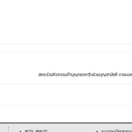
สถช.ร่วมกิจกรรมทำบุญทอดกฐินร่วมบุญสามัคคี ราชมงค
RCDL RMUTL
ระบบทะเบียนกลาง