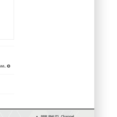
ลล...
PPR RMUTL Channel