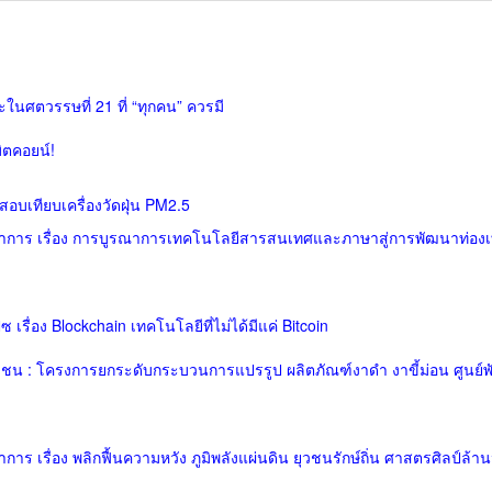
นศตวรรษที่ 21 ที่ “ทุกคน” ควรมี
บิตคอยน์!
ารสอบเทียบเครื่องวัดฝุ่น PM2.5
การ เรื่อง การบูรณาการเทคโนโลยีสารสนเทศและภาษาสู่การพัฒนาท่องเท
ื่อง Blockchain เทคโนโลยีที่ไม่ได้มีแค่ Bitcoin
มชน : โครงการยกระดับกระบวนการแปรรูป ผลิตภัณฑ์งาดำ งาขี้ม่อน ศูนย์
เรื่อง พลิกฟื้นความหวัง ภูมิพลังแผ่นดิน ยุวชนรักษ์ถิ่น ศาสตรศิลป์ล้านน